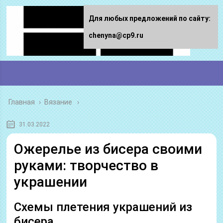
Для любых предложений по сайту:
chenyna@cp9.ru
Главная
›
Вязание
31.03.2022
Ожерелье из бисера своими
руками: творчество в
украшении
Схемы плетения украшений из
бисера