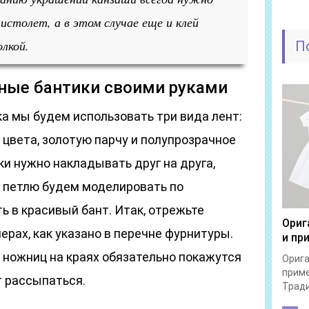
пистолет, а в этом случае еще и клей
олкой.
П
дные бантики своими руками
ка мы будем использовать три вида лент:
цвета, золотую парчу и полупрозрачное
ки нужно накладывать друг на друга,
 петлю будем моделировать по
ь в красивый бант. Итак, отрежьте
Ориг
ерах, как указано в перечне фурнитуры.
и пр
е ножниц на краях обязательно покажутся
Орига
прим
т рассыпаться.
Тради