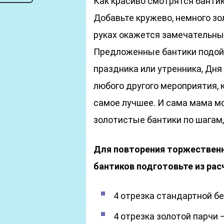
Как красиво смотрятся бантик
Добавьте кружево, немного зол
руках окажется замечательны
Предложенные бантики подойд
праздника или утренника, Дня
любого другого мероприятия, 
самое лучшее. И сама мама мо
золотистые бантики по шагам
Для повторения торжественн
бантиков подготовьте из рас
4 отрезка стандартной бе
4 отрезка золотой парчи –