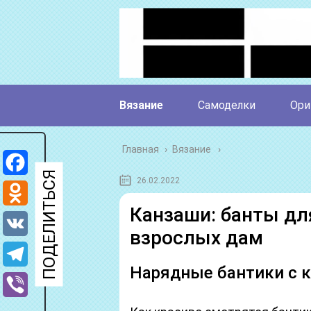
Вязание
Самоделки
Ори
Главная
›
Вязание
26.02.2022
Facebook
Канзаши: банты дл
Odnoklassniki
взрослых дам
VK
Нарядные бантики с 
Telegram
Viber