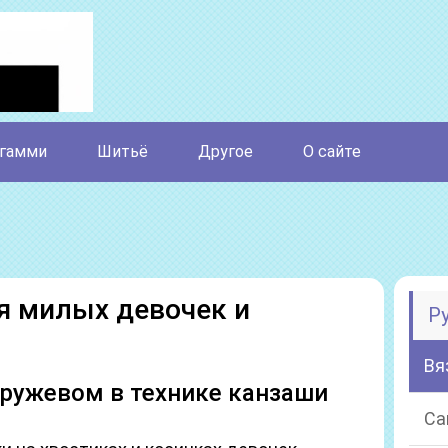
гамми
Шитьё
Другое
О сайте
я милых девочек и
Р
Вя
кружевом в технике канзаши
Са