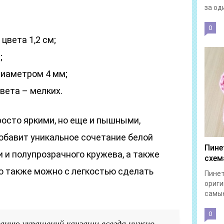
за од
0
цвета 1,2 см;
;
диаметром 4 мм;
вета – мелких.
росто яркими, но еще и пышными,
обавит уникальное сочетание белой
Пине
и и полупрозрачного кружева, а также
схем
ю также можно с легкостью сделать
Пинет
ориги
самые
0
ванию украшений канзаши всегда нужно