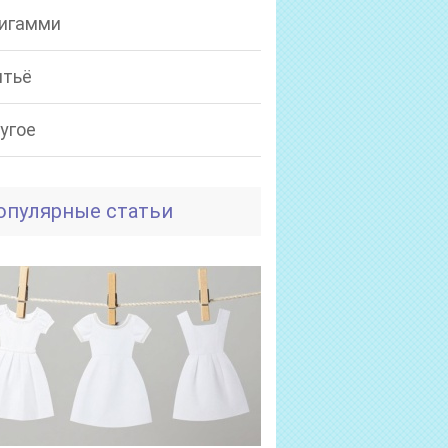
игамми
тьё
угое
опулярные статьи