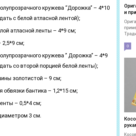
Ориг
полупрозрачного кружева “Дорожка” – 4*10
и пр
ать с белой атласной лентой);
Орига
прим
лой атласной ленты – 4*9 см;
Тради
 2,5*9 см;
0
олупрозрачного кружева ” Дорожка” – 4*9
дать со второй порцией белой ленты);
ины золотистой – 9 см;
 обвязки бантика – 1,2*15 см;
енты – 0,5*4 см;
диаметром 3 см.
Косо
рука
Косов