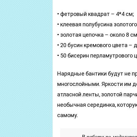
• фетровый квадрат – 4*4 см;
• клеевая полубусина золотого 
• золотая цепочка – около 8 см
• 20 бусин кремового цвета – 
• 50 бисерин перламутрового ц
Нарядные бантики будут не п
многослойными. Яркости им д
атласной ленты, золотой парч
необычная серединка, котору
самому.
В работе по моделиро