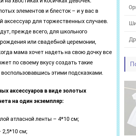
и на хвостиках и косичках девочек.
Ор
отых элементов и блесток – и у вас в
й аксессуар для торжественных случаев.
Ши
ут, прежде всего, для школьного
Др
 рождения или свадебной церемонии,
когда мама хочет надеть на свою дочку все
жет по своему вкусу создать такие
П
, воспользовавшись этими подсказками.
ых аксессуаров в виде золотых
чета на один экземпляр:
лой атласной ленты – 4*10 см;
 2,5*10 см;