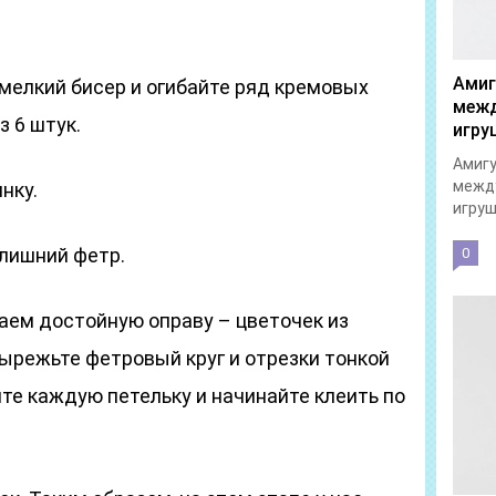
Амиг
 мелкий бисер и огибайте ряд кремовых
межд
з 6 штук.
игру
Амигу
межд
нку.
игруш
 лишний фетр.
0
аем достойную оправу – цветочек из
ырежьте фетровый круг и отрезки тонкой
те каждую петельку и начинайте клеить по