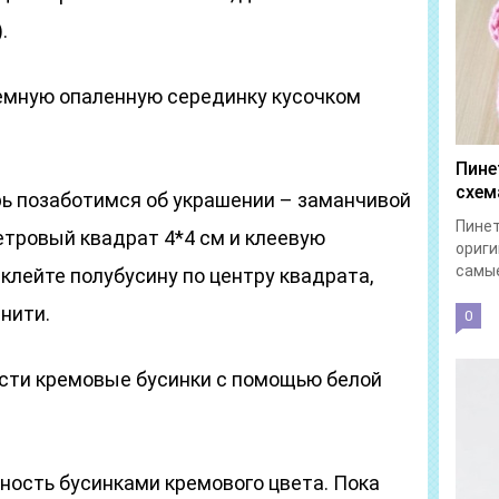
.
темную опаленную серединку кусочком
Пине
схем
ерь позаботимся об украшении – заманчивой
Пинет
етровый квадрат 4*4 см и клеевую
ориги
самые
аклейте полубусину по центру квадрата,
нити.
0
ости кремовые бусинки с помощью белой
ность бусинками кремового цвета. Пока