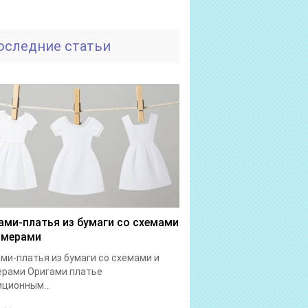
оследние статьи
ами-платья из бумаги со схемами
имерами
ми-платья из бумаги со схемами и
ерами Оригами платье
ционным...