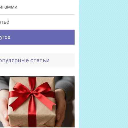
игамми
тьё
угое
опулярные статьи