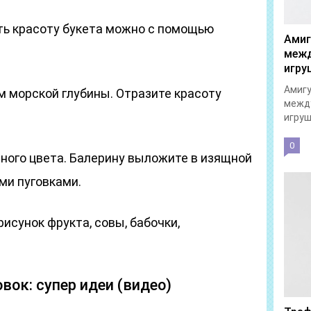
ть красоту букета можно с помощью
Амиг
межд
игру
Амигу
ом морской глубины. Отразите красоту
межд
игруш
0
ёрного цвета. Балерину выложите в изящной
ми пуговками.
исунок фрукта, совы, бабочки,
вок: супер идеи (видео)