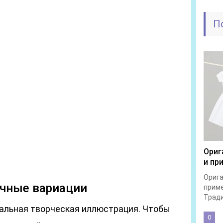
П
Ориг
и пр
Орига
ичные вариации
прим
Тради
кальная творческая иллюстрация. Чтобы
0