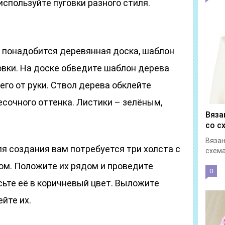
используйте пуговки разного стиля.
 понадобится деревянная доска, шаблон
говки. На доске обведите шаблон дерева
его от руки. Ствол дерева обклейте
есочного оттенка. Листики – зелёным,
Вяза
со с
Вязан
ля создания вам потребуется три холста с
схема
м. Положите их рядом и проведите
0
сьте её в коричневый цвет. Выложите
ейте их.