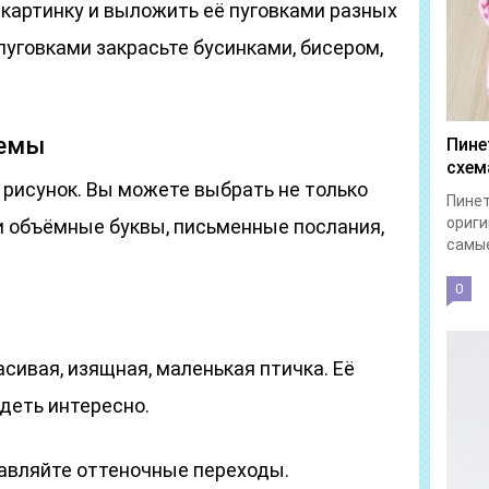
 картинку и выложить её пуговками разных
уговками закрасьте бусинками, бисером,
хемы
Пине
схем
 рисунок. Вы можете выбрать не только
Пинет
ориги
, и объёмные буквы, письменные послания,
самые
0
асивая, изящная, маленькая птичка. Её
ядеть интересно.
обавляйте оттеночные переходы.