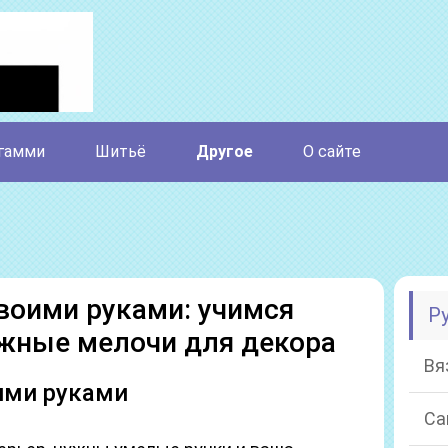
гамми
Шитьё
Другое
О сайте
своими руками: учимся
Р
жные мелочи для декора
Вя
ими руками
Са