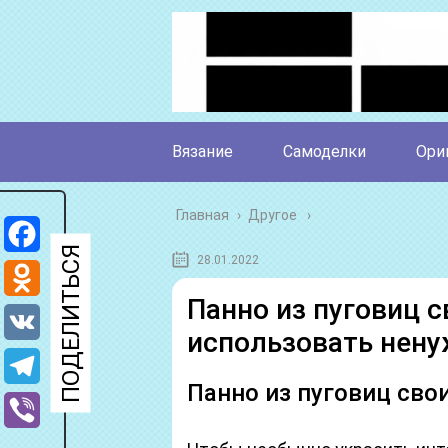
Вязание
Самоделки
Ори
Главная
›
Другое
28.01.2022
Facebook
Панно из пуговиц 
Odnoklassniki
использовать нену
VK
Панно из пуговиц сво
Telegram
Viber