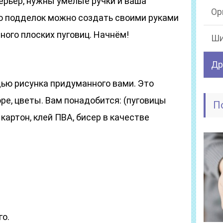
ерьер, нужны умелые ручки и ваша
Ор
о подделок можно создать своими руками
ного плоских пуговиц. Начнём!
Ши
Др
ью рисунка придуманного вами. Это
оре, цветы. Вам понадобится: (пуговицы
П
картон, клей ПВА, бисер в качестве
го.