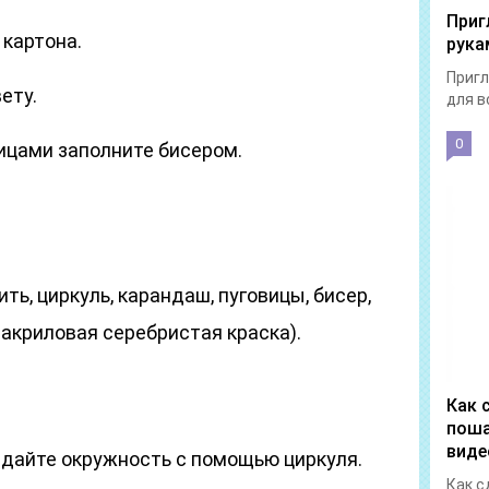
Приг
 картона.
рука
Пригл
ету.
для в
0
цами заполните бисером.
ить, циркуль, карандаш, пуговицы, бисер,
 акриловая серебристая краска).
Как 
поша
виде
здайте окружность с помощью циркуля.
Как с