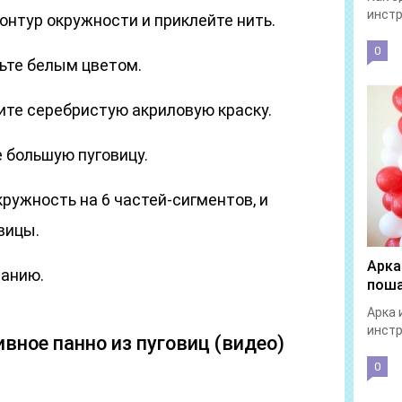
инстр
онтур окружности и приклейте нить.
0
ьте белым цветом.
ите серебристую акриловую краску.
е большую пуговицу.
ружность на 6 частей-сигментов, и
вицы.
Арка
ланию.
поша
Арка 
инстр
вное панно из пуговиц (видео)
0