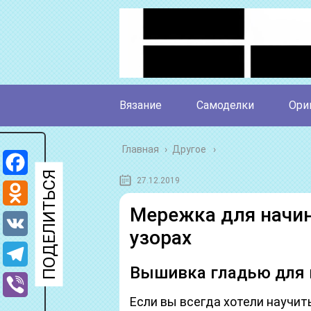
Вязание
Самоделки
Ори
Главная
›
Другое
27.12.2019
Facebook
Мережка для начин
Odnoklassniki
узорах
VK
Вышивка гладью для
Telegram
Если вы всегда хотели научит
Viber