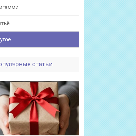
игамми
тьё
угое
опулярные статьи