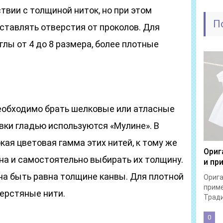
твии с толщиной ниток, но при этом
П
ставлять отверстия от проколов. Для
глы от 4 до 8 размера, более плотные
еобходимо брать шелковые или атласные
вки гладью используются «Мулине». В
ая цветовая гамма этих нитей, к тому же
Ориг
на и самостоятельно выбирать их толщину.
и пр
а быть равна толщине канвы. Для плотной
Орига
прим
ерстяные нити.
Тради
0