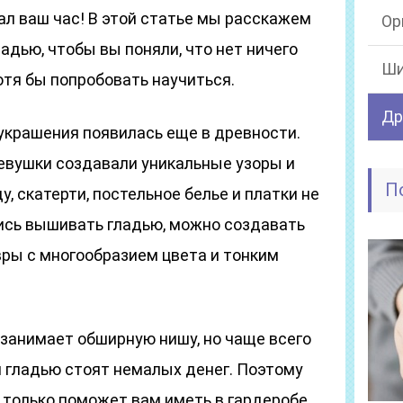
тал ваш час! В этой статье мы расскажем
Ор
адью, чтобы вы поняли, что нет ничего
Ши
отя бы попробовать научиться.
Др
украшения появилась еще в древности.
вушки создавали уникальные узоры и
П
, скатерти, постельное белье и платки не
ись вышивать гладью, можно создавать
ры с многообразием цвета и тонким
занимает обширную нишу, но чаще всего
 гладью стоят немалых денег. Поэтому
 только поможет вам иметь в гардеробе