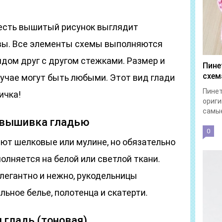
 есть вышитый рисунок выглядит
нвы. Все элементы схемы выполняются
дом друг с другом стежками. Размер и
Пине
схем
учае могут быть любыми. Этот вид глади
Пинет
ичка!
ориги
самые
я вышивка гладью
0
ют шелковые или мулине, но обязательно
олняется на белой или светлой ткани.
легантно и нежно, рукодельницы
ьное белье, полотенца и скатерти.
 гладь (тоновая)