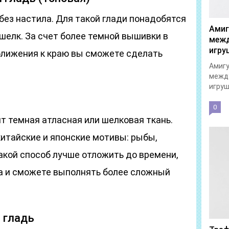
без настила. Для такой глади понадобятся
Амиг
шелк. За счет более темной вышивки в
межд
игру
иближения к краю вы сможете сделать
Амигу
межд
игруш
0
т темная атласная или шелковая ткань.
тайские и японские мотивы: рыбы,
акой способ лучше отложить до времени,
а и сможете выполнять более сложный
 гладь