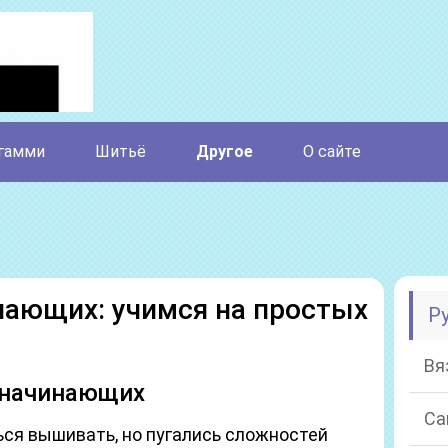
гамми
Шитьё
Другое
О сайте
ающих: учимся на простых
Р
Вя
 начинающих
Са
ься вышивать, но пугались сложностей