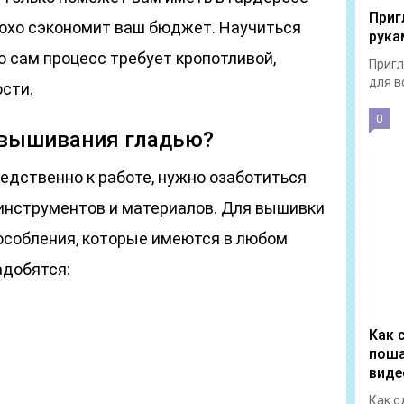
Приг
лохо сэкономит ваш бюджет. Научиться
рука
 сам процесс требует кропотливой,
Пригл
для в
сти.
0
 вышивания гладью?
едственно к работе, нужно озаботиться
инструментов и материалов. Для вышивки
собления, которые имеются в любом
адобятся:
Как 
поша
виде
Как с