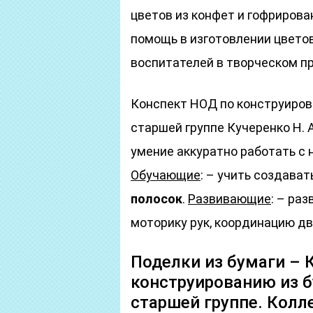
цветов из конфет и гофриров
помощь в изготовлении цвето
воспитателей в творческом п
Конспект НОД по конструиров
старшей группе Кучеренко Н. 
умение аккуратно работать с 
Обучающие
: – учить создават
полосок
.
Развивающие
: – ра
моторику рук, координацию д
Поделки из бумаги – 
конструированию из б
старшей группе. Колл