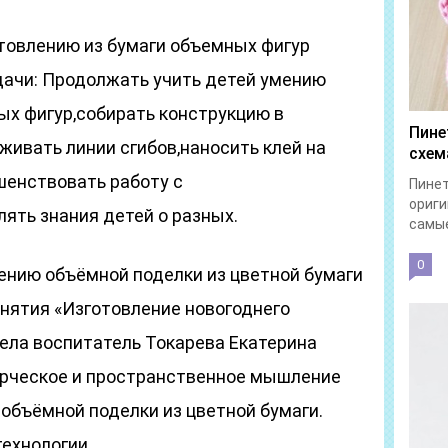
отовлению из бумаги объемных фигур
ачи: Продолжать учить детей умению
ых фигур,собирать конструкцию в
Пине
ивать линии сгибов,наносить клей на
схем
енствовать работу с
Пинет
ориги
ять знания детей о разных.
самые
0
ению объёмной поделки из цветной бумаги
анятия «Изготовление новогоднего
вела воспитатель Токарева Екатерина
орческое и пространственное мышление
объёмной поделки из цветной бумаги.
ехнологии.