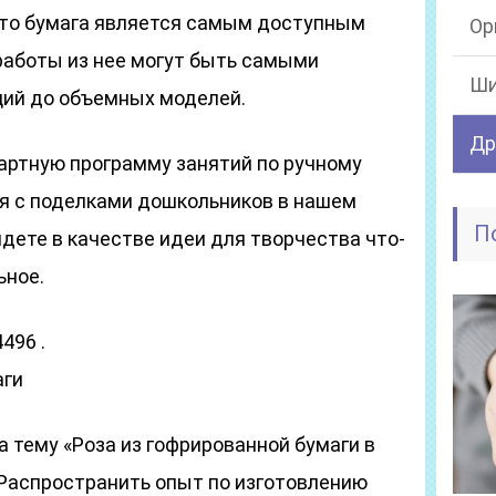
 что бумага является самым доступным
Ор
работы из нее могут быть самыми
Ши
ций до объемных моделей.
Др
артную программу занятий по ручному
я с поделками дошкольников в нашем
П
йдете в качестве идеи для творчества что-
ьное.
496 .
аги
а тему «Роза из гофрированной бумаги в
 Распространить опыт по изготовлению