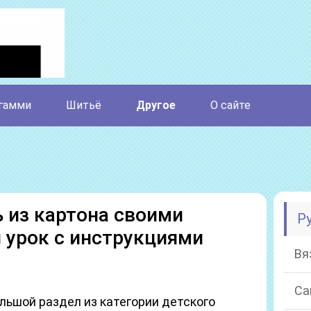
гамми
Шитьё
Другое
О сайте
 из картона своими
Р
 урок с инструкциями
Вя
Са
льшой раздел из категории детского