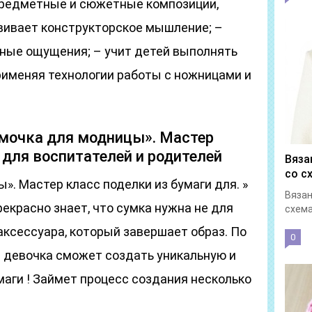
предметные и сюжетные композиции,
звивает конструкторское мышление; –
ьные ощущения; – учит детей выполнять
рименяя технологии работы с ножницами и
умочка для модницы». Мастер
 для воспитателей и родителей
Вяза
со с
». Мастер класс поделки из бумаги для. »
Вязан
красно знает, что сумка нужна не для
схема
 аксессуара, который завершает образ. По
0
 девочка сможет создать уникальную и
маги ! Займет процесс создания несколько