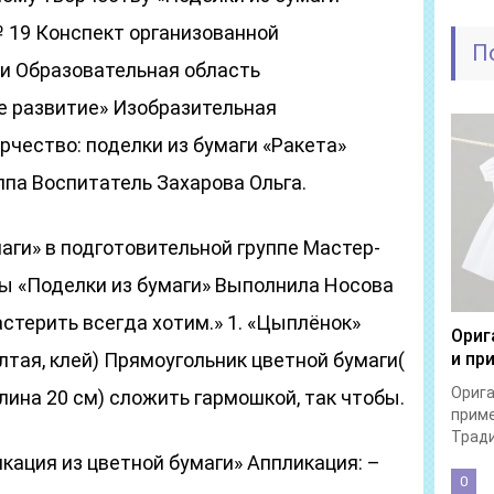
 19 Конспект организованной
П
и Образовательная область
 развитие» Изобразительная
чество: поделки из бумаги «Ракета»
ппа Воспитатель Захарова Ольга.
аги» в подготовительной группе Мастер-
пы «Поделки из бумаги» Выполнила Носова
астерить всегда хотим.» 1. «Цыплёнок»
Ориг
лтая, клей) Прямоугольник цветной бумаги(
и пр
Орига
лина 20 см) сложить гармошкой, так чтобы.
прим
Тради
кация из цветной бумаги» Аппликация: –
0