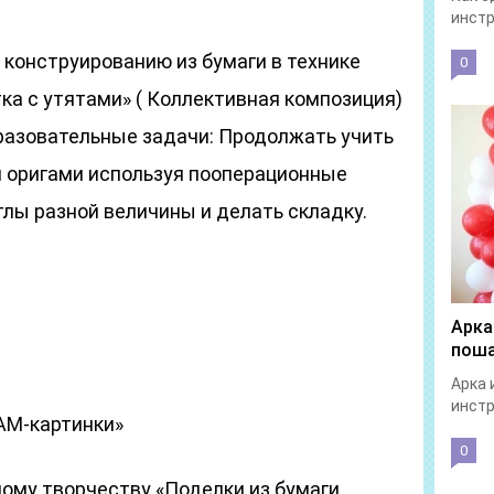
инстр
 конструированию из бумаги в технике
0
тка с утятами» ( Коллективная композиция)
азовательные задачи: Продолжать учить
 оригами используя пооперационные
глы разной величины и делать складку.
Арка
поша
Арка 
инстр
АМ-картинки»
0
ному творчеству «Поделки из бумаги