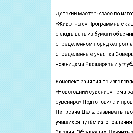
Детский мастер-класс по изг
«Животные» Программные зад
складывать из бумаги объемн
определенном порядке,проглаж
определенные участки.Соверш
ножницами.Расширять и углубл
Конспект занятия по изготовл
«Новогодний сувенир» Тема з
сувенира» Подготовила и про
Петровна Цель: развивать тв
учащихся путём изготовления 
Задачи: Обучающие: Научить т