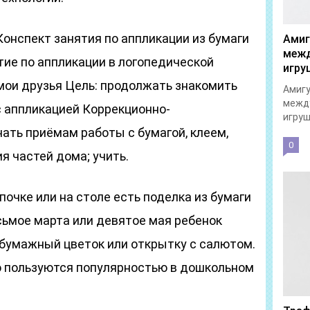
Конспект занятия по аппликации из бумаги
Амиг
межд
тие по аппликации в логопедической
игру
 мои друзья Цель: продолжать знакомить
Амигу
межд
с аппликацией Коррекционно-
игруш
ать приёмам работы с бумагой, клеем,
0
я частей дома; учить.
почке или на столе есть поделка из бумаги
сьмое марта или девятое мая ребенок
 бумажный цветок или открытку с салютом.
 пользуются популярностью в дошкольном