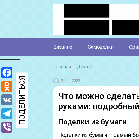
Вязание
Самоделки
Ори
Главная
›
Другое
24.04.2022
Facebook
Что можно сделать
Odnoklassniki
руками: подробный
VK
Поделки из бумаги
Telegram
Поделки из бумаги – самый бо
Viber