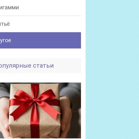
игамми
тьё
угое
опулярные статьи