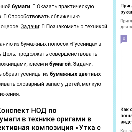
Приг
анной
бумаги
.  Оказать практическую
рука
в.  Способствовать сближению
Пригл
роцессе.
Задачи
:  Познакомить с техникой.
для в
0
анию из бумажных полосок «Гусеница» в
А
Цель
: продолжать совершенствовать
ножницами, клеем и
бумагой
.
Задачи
:
ь образ гусеницы из
бумажных цветных
звивать словарный запас у детей, мелкую
вижения.
Конспект НОД по
Как 
поша
умаги в технике оригами в
виде
ективная композиция «Утка с
Как с